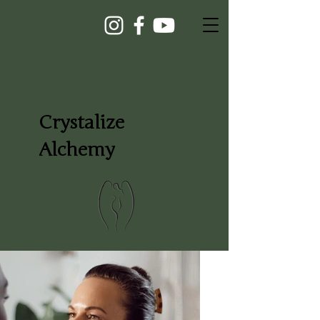
Crystalize
Alchemy